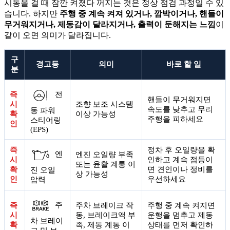
시동을 걸 때 잠깐 켜졌다 꺼지는 것은 정상 점검 과정일 수 있
습니다. 하지만
주행 중 계속 켜져 있거나, 깜박이거나, 핸들이
무거워지거나, 제동감이 달라지거나, 출력이 둔해지는 느낌
이
같이 오면 의미가 달라집니다.
구
경고등
의미
바로 할 일
분
즉
전
핸들이 무거워지면
시
조향 보조 시스템
속도를 낮추고 무리
동 파워
확
이상 가능성
주행을 피하세요
스티어링
인
(EPS)
즉
정차 후 오일량을 확
엔
엔진 오일량 부족
시
인하고 계속 점등이
또는 윤활 계통 이
확
면 견인이나 정비를
진 오일
상 가능성
인
우선하세요
압력
주
즉
주차 브레이크 작
주행 중 계속 켜지면
시
동, 브레이크액 부
운행을 멈추고 제동
차 브레이
확
족, 제동 계통 이
상태를 먼저 확인하