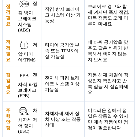
잠
점
브레이크 경고와 함
잠김 방지 브레이
검
께 켜지면 즉시 점검,
김 방지
크 시스템 이상 가
필
단독 점등도 오래 미
브레이크
능성
요
루지 마세요
시스템
(ABS)
점
네 바퀴 공기압을 맞
저
타이어 공기압 부
검
추고 같은 바퀴가 반
족 또는 TPMS 이
필
복해서 빠지지 않는
압 타이
상 가능성
요
지 보세요
어/TPMS
점
자동 해제·체결이 정
전
전자식 파킹 브레
검
상인지 확인하고 반
이크 시스템 이상
자식 파킹
필
복 점등 시 점검하세
가능성
브레이크
요
요
(EPB)
주
미끄러운 길에서 점
차
차체자세 제어 장
행
멸은 작동일 수 있지
치 이상 또는 작동
체자세 제
안
만 계속 점등이면 점
상태
어 장치
정
검이 필요합니다
(ESC)