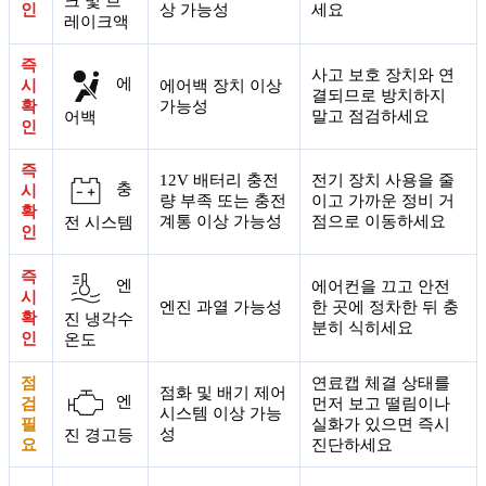
크 및 브
인
상 가능성
세요
레이크액
즉
사고 보호 장치와 연
에
시
에어백 장치 이상
결되므로 방치하지
확
가능성
말고 점검하세요
어백
인
즉
12V 배터리 충전
전기 장치 사용을 줄
충
시
량 부족 또는 충전
이고 가까운 정비 거
확
계통 이상 가능성
점으로 이동하세요
전 시스템
인
즉
엔
에어컨을 끄고 안전
시
엔진 과열 가능성
한 곳에 정차한 뒤 충
확
진 냉각수
분히 식히세요
인
온도
점
연료캡 체결 상태를
점화 및 배기 제어
엔
검
먼저 보고 떨림이나
시스템 이상 가능
필
실화가 있으면 즉시
성
진 경고등
요
진단하세요