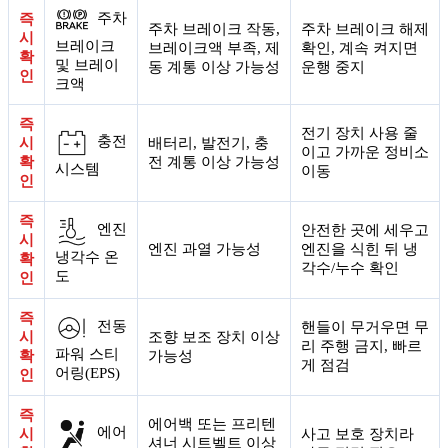
주차
즉
주차 브레이크 작동,
주차 브레이크 해제
시
브레이크
브레이크액 부족, 제
확인, 계속 켜지면
확
및 브레이
동 계통 이상 가능성
운행 중지
인
크액
즉
전기 장치 사용 줄
충전
시
배터리, 발전기, 충
이고 가까운 정비소
확
전 계통 이상 가능성
시스템
이동
인
즉
엔진
안전한 곳에 세우고
시
엔진 과열 가능성
엔진을 식힌 뒤 냉
냉각수 온
확
각수/누수 확인
도
인
즉
전동
핸들이 무거우면 무
시
조향 보조 장치 이상
리 주행 금지, 빠르
파워 스티
확
가능성
게 점검
어링(EPS)
인
즉
에어백 또는 프리텐
에어
시
사고 보호 장치라
셔너 시트벨트 이상