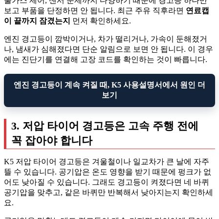
출가스 제어, 센서 문제까지 다양하기 때문에 경고등 하나만
보고 부품을 단정하면 안 됩니다. 최근 주유 직후라면
연료캡
이 끝까지 잠겼는지
먼저 확인하세요.
엔진 경고등이 깜박이거나, 차가 떨리거나, 가속이 둔해졌거
나, 냄새가 심해졌다면 단순 알림으로 보면 안 됩니다. 이 경우
에는 진단기를 연결해 고장 코드를 확인하는 것이 빠릅니다.
엔진 경고등이 계속 켜질 때, K5 사용설명서에서 원인 더
보기
3. 저압 타이어 경고등은 고속 주행 전에
꼭 잡아야 합니다
K5 저압 타이어 경고등은 겨울철이나 일교차가 큰 날에 자주
뜰 수 있습니다. 공기압은 온도 영향을 받기 때문에 펑크가 없
어도 낮아질 수 있습니다. 그래도 경고등이 켜졌다면 네 바퀴
공기압을 맞추고, 같은 바퀴만 반복해서 낮아지는지 확인하세
요.