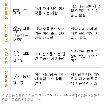
점
미끄러운 길에서 점
검
차체 자세 제어 장치
ESC
멸은 작동, 계속 점
필
작동 또는 이상
등은 점검
요
센
전방 충돌방지 보조
전방 카메라·레이
자동
서
기능 이상 또는 센서
더 이물질 확인, 지
긴급 제동
확
가림 가능성
속 시 점검
(AEB)
인
야
야간 주행 전 점등
LED
간
LED 전조등 또는 관
상태 확인, 지속 시
안
련 부품 이상 가능성
전조등
점검
전
종
여러 시스템 중 하나
계기판 메시지 확인
통합
합
에 점검 필요 항목
후 해당 기능을 공
확
경고등
발생
식 매뉴얼과 대조
인
※ 경고등 심볼 이미지는 2026 K5 기아 Owner's Manual의 경고등 & 심볼 자
료를 기준으로 확인했습니다.