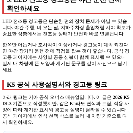
확인하세요
LED 전조등 경고등은 단순한 편의 장치 문제가 아닐 수 있습
니다. 야간 주행, 비 오는 날, 지하주차장 출입처럼 시야 확보가
중요한 상황에서는 전조등 상태가 안전과 바로 연결됩니다.
한쪽만 어둡거나 조사각이 이상하거나 경고등이 계속 켜진다
면 야간 장거리 운행 전에 점검을 잡는 것이 좋습니다. 공식 경
고등 페이지에는 사양별 공통 심볼이 함께 표시될 수 있으니
실제 내 차량에 뜬 모양과 계기판 문구를 같이 사진으로 남기
세요.
K5 공식 사용설명서와 경고등 링크
아래 링크는 기아 공식 오너스 매뉴얼입니다. 이 글은
2026 K5
DL3
기준으로 작성했지만, 같은 K5라도 연식과 트림, 적용 사
양에 따라 계기판 표시와 경고등 설명이 달라질 수 있습니다.
공식 페이지에서 연식 선택 박스를 눌러 내 차량 기준으로 다
시 확인하세요.