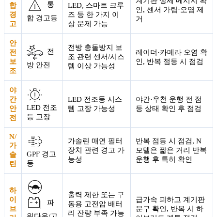
계기판 상세 메시지 확
통
합
LED, 스마트 크루
인, 센서 가림·오염 제
경
즈 등 한 가지 이
합 경고등
거
고
상 문제 가능
안
전방 충돌방지 보
전
전
레이더·카메라 오염 확
조 관련 센서/시스
보
인, 반복 점등 시 점검
방 안전
템 이상 가능성
조
야
간
LED 전조등 시스
야간·우천 운행 전 점
LED 전조
안
템 고장 가능성
등 상태 확인 후 점검
등 고장
전
N/
가솔린 매연 필터
반복 점등 시 점검, N
가
장치 관련 경고 가
모델은 짧은 거리 반복
GPF 경고
솔
능성
운행 후 특히 확인
등
린
하
출력 제한 또는 구
이
급가속 피하고 계기판
파
동용 고전압 배터
브
문구 확인, 반복 시 하
리 잔량 부족 가능
워다운/고