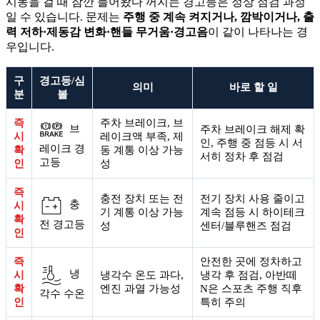
시동을 걸 때 잠깐 들어왔다 꺼지는 경고등은 정상 점검 과정
일 수 있습니다. 문제는
주행 중 계속 켜지거나, 깜박이거나, 출
력 저하·제동감 변화·핸들 무거움·경고음
이 같이 나타나는 경
우입니다.
구
경고등/심
의미
바로 할 일
분
볼
즉
주차 브레이크, 브
브
주차 브레이크 해제 확
시
레이크액 부족, 제
인, 주행 중 점등 시 서
레이크 경
확
동 계통 이상 가능
서히 정차 후 점검
고등
인
성
즉
충전 장치 또는 전
전기 장치 사용 줄이고
충
시
기 계통 이상 가능
계속 점등 시 하이테크
확
전 경고등
성
센터/블루핸즈 점검
인
즉
안전한 곳에 정차하고
냉
시
냉각수 온도 과다,
냉각 후 점검, 아반떼
확
엔진 과열 가능성
N은 스포츠 주행 직후
각수 수온
인
특히 주의