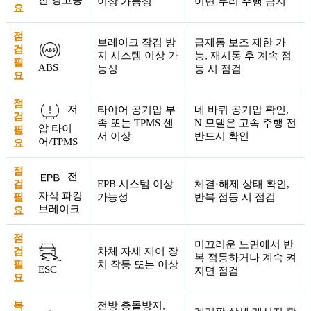
이상 가능성
이면 무리 주행 금지
요
점
브레이크 잠김 방
급제동 보조 제한 가
검
지 시스템 이상 가
능, 재시동 후 계속 점
필
ABS
능성
등 시 점검
요
점
저
타이어 공기압 부
네 바퀴 공기압 확인,
검
족 또는 TPMS 센
N 모델은 고속 주행 전
압 타이
필
서 이상
반드시 확인
어/TPMS
요
점
전
검
EPB 시스템 이상
체결·해제 상태 확인,
자식 파킹
필
가능성
반복 점등 시 점검
브레이크
요
점
미끄러운 노면에서 반
검
차체 자세 제어 장
복 점등하거나 계속 켜
필
치 작동 또는 이상
ESC
지면 점검
요
복
전방 충돌방지,