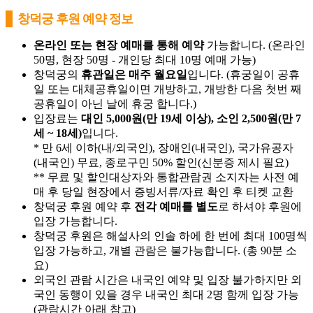
창덕궁 후원 예약 정보
온라인 또는 현장 예매를 통해 예약
가능합니다. (온라인
50명, 현장 50명 - 개인당 최대 10명 예매 가능)
창덕궁의
휴관일은 매주 월요일
입니다. (휴궁일이 공휴
일 또는 대체공휴일이면 개방하고, 개방한 다음 첫번 째
공휴일이 아닌 날에 휴궁 합니다.)
입장료는
대인 5,000원(만 19세 이상), 소인 2,500원(만 7
세 ~ 18세)
입니다.
* 만 6세 이하(내/외국인), 장애인(내국인), 국가유공자
(내국인) 무료, 종로구민 50% 할인(신분증 제시 필요)
** 무료 및 할인대상자와 통합관람권 소지자는 사전 예
매 후 당일 현장에서 증빙서류/자료 확인 후 티켓 교환
창덕궁 후원 예약 후
전각 예매를 별도
로 하셔야 후원에
입장 가능합니다.
창덕궁 후원은 해설사의 인솔 하에 한 번에 최대 100명씩
입장 가능하고, 개별 관람은 불가능합니다. (총 90분 소
요)
외국인 관람 시간은 내국인 예약 및 입장 불가하지만 외
국인 동행이 있을 경우 내국인 최대 2명 함께 입장 가능
(관람시간 아래 참고)