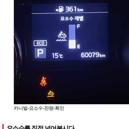
카니발-요소수-잔량-확인
요소수를 직접 넣어봅시다