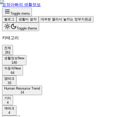
요정아빠의 생활정보
Toggle menu
블로그
생활비 절약
대부분 몰라서 놓치는 정부지원금
Toggle theme
카테고리
전체
261
생활정보
New
140
자동차
New
64
앱테크
33
Human Resource Trend
14
기타
4
재테크
4