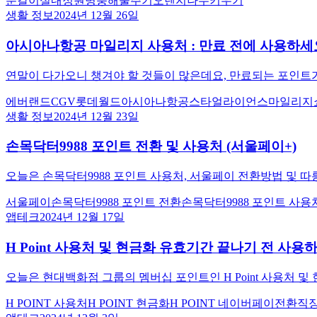
분갈이
실내정원
병충해
물주기
오렌지나무키우기
생활 정보
2024년 12월 26일
아시아나항공 마일리지 사용처 : 만료 전에 사용하세
연말이 다가오니 챙겨야 할 것들이 많은데요, 만료되는 포인트가
에버랜드
CGV
롯데월드
아시아나항공
스타얼라이언스
마일리지
생활 정보
2024년 12월 23일
손목닥터9988 포인트 전환 및 사용처 (서울페이+)
오늘은 손목닥터9988 포인트 사용처, 서울페이 전환방법 및 
서울페이
손목닥터9988 포인트 전환
손목닥터9988 포인트 사용
앱테크
2024년 12월 17일
H Point 사용처 및 현금화 유효기간 끝나기 전 사용
오늘은 현대백화점 그룹의 멤버십 포인트인 H Point 사용처 
H POINT 사용처
H POINT 현금화
H POINT 네이버페이전환
직장