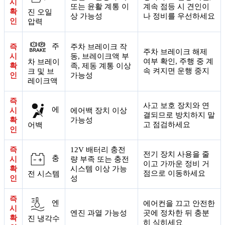
시
또는 윤활 계통 이
계속 점등 시 견인이
확
진 오일
상 가능성
나 정비를 우선하세요
인
압력
주
즉
주차 브레이크 작
주차 브레이크 해제
시
동, 브레이크액 부
여부 확인, 주행 중 계
차 브레이
확
족, 제동 계통 이상
속 켜지면 운행 중지
크 및 브
인
가능성
레이크액
즉
사고 보호 장치와 연
에
시
에어백 장치 이상
결되므로 방치하지 말
확
가능성
고 점검하세요
어백
인
즉
12V 배터리 충전
전기 장치 사용을 줄
충
시
량 부족 또는 충전
이고 가까운 정비 거
확
시스템 이상 가능
점으로 이동하세요
전 시스템
인
성
즉
엔
에어컨을 끄고 안전한
시
엔진 과열 가능성
곳에 정차한 뒤 충분
확
진 냉각수
히 식히세요