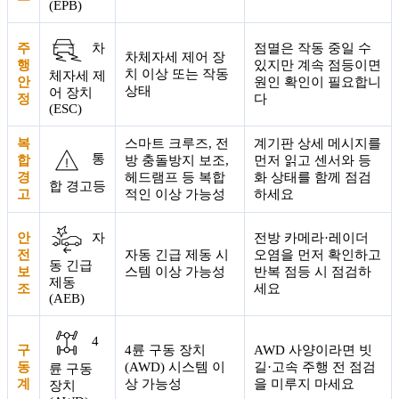
(EPB)
주
점멸은 작동 중일 수
차
차체자세 제어 장
행
있지만 계속 점등이면
치 이상 또는 작동
체자세 제
안
원인 확인이 필요합니
상태
어 장치
정
다
(ESC)
복
스마트 크루즈, 전
계기판 상세 메시지를
통
합
방 충돌방지 보조,
먼저 읽고 센서와 등
경
헤드램프 등 복합
화 상태를 함께 점검
합 경고등
고
적인 이상 가능성
하세요
안
전방 카메라·레이더
자
전
자동 긴급 제동 시
오염을 먼저 확인하고
동 긴급
보
스템 이상 가능성
반복 점등 시 점검하
제동
조
세요
(AEB)
4
구
4륜 구동 장치
AWD 사양이라면 빗
동
(AWD) 시스템 이
길·고속 주행 전 점검
륜 구동
계
상 가능성
을 미루지 마세요
장치