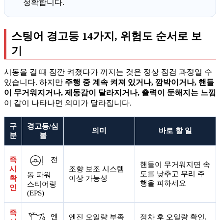
정확합니다.
스팅어 경고등 14가지, 위험도 순서로 보
기
시동을 걸 때 잠깐 켜졌다가 꺼지는 것은 정상 점검 과정일 수
있습니다. 하지만
주행 중 계속 켜져 있거나, 깜박이거나, 핸들
이 무거워지거나, 제동감이 달라지거나, 출력이 둔해지는 느낌
이 같이 나타나면 의미가 달라집니다.
구
경고등/심
의미
바로 할 일
분
볼
즉
전
핸들이 무거워지면 속
시
조향 보조 시스템
도를 낮추고 무리 주
동 파워
확
이상 가능성
행을 피하세요
스티어링
인
(EPS)
즉
엔
엔진 오일량 부족
정차 후 오일량 확인,