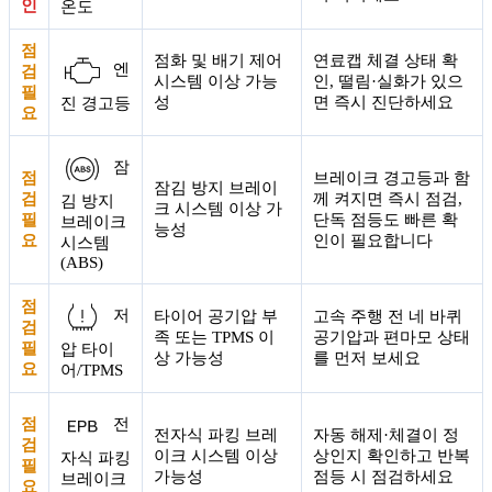
인
온도
점
점화 및 배기 제어
연료캡 체결 상태 확
엔
검
시스템 이상 가능
인, 떨림·실화가 있으
필
성
면 즉시 진단하세요
진 경고등
요
잠
점
브레이크 경고등과 함
잠김 방지 브레이
검
께 켜지면 즉시 점검,
김 방지
크 시스템 이상 가
필
단독 점등도 빠른 확
브레이크
능성
요
인이 필요합니다
시스템
(ABS)
점
저
타이어 공기압 부
고속 주행 전 네 바퀴
검
족 또는 TPMS 이
공기압과 편마모 상태
필
압 타이
상 가능성
를 먼저 보세요
요
어/TPMS
점
전
전자식 파킹 브레
자동 해제·체결이 정
검
이크 시스템 이상
상인지 확인하고 반복
자식 파킹
필
가능성
점등 시 점검하세요
브레이크
요