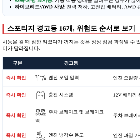
초록/파랑 표시등
: 기능 작동 상태를 알려주는 경우가 많
하이브리드/AWD 사양
: 전력 저하, 고전압 배터리, AW
스포티지 경고등 16개, 위험도 순서로 보기
시동을 걸 때 잠깐 켜졌다가 꺼지는 것은 정상 점검 과정일 수 
미가 달라집니다.
구분
경고등
엔진 오일 압력
즉시 확인
엔진 오일량 
충전 시스템
즉시 확인
12V 배터리
주차 브레이크 및 브레이크
즉시 확인
주차 브레이크
액
엔진 냉각수 온도
즉시 확인
엔진 과열 