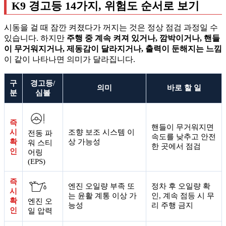
K9 경고등 14가지, 위험도 순서로 보기
시동을 걸 때 잠깐 켜졌다가 꺼지는 것은 정상 점검 과정일 수
있습니다. 하지만
주행 중 계속 켜져 있거나, 깜박이거나, 핸들
이 무거워지거나, 제동감이 달라지거나, 출력이 둔해지는 느낌
이 같이 나타나면 의미가 달라집니다.
구
경고등/
의미
바로 할 일
분
심볼
즉
핸들이 무거워지면
시
조향 보조 시스템 이
전동 파
속도를 낮추고 안전
확
상 가능성
워 스티
한 곳에서 점검
인
어링
(EPS)
즉
엔진 오일량 부족 또
정차 후 오일량 확
시
는 윤활 계통 이상 가
인, 계속 점등 시 무
확
엔진 오
능성
리 주행 금지
인
일 압력