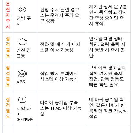
운
계기판 상세 문구를
전
전방 주시 관련 경고
먼저 확인하고 장시
자
또는 운전자 주의 요
간 주행 중이면 즉
전방 주
주
구 상황
시 휴식
시
시
점
연료캡 체결 상태
검
점화 및 배기 제어 시
확인, 떨림·출력 저
필
스템 이상 가능성
하 동반 시 즉시 진
엔진 경
요
단
고등
점
브레이크 경고등과
검
잠김 방지 브레이크
함께 켜지면 즉시
필
시스템 이상 가능성
점검, 단독 점등도
ABS
요
빠른 확인 필요
점
네 바퀴 공기압 확
타이어 공기압 부족
검
인, 같은 바퀴가 반
또는 TPMS 이상 가능
저압 타
필
복되면 펑크 가능성
성
이
요
점검
어/TPMS