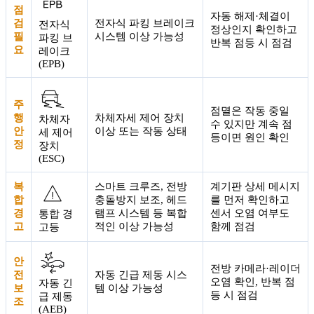
점
자동 해제·체결이
검
전자식 파킹 브레이크
전자식
정상인지 확인하고
필
시스템 이상 가능성
파킹 브
반복 점등 시 점검
요
레이크
(EPB)
주
점멸은 작동 중일
행
차체자세 제어 장치
차체자
수 있지만 계속 점
안
이상 또는 작동 상태
세 제어
등이면 원인 확인
정
장치
(ESC)
복
스마트 크루즈, 전방
계기판 상세 메시지
합
충돌방지 보조, 헤드
를 먼저 확인하고
경
램프 시스템 등 복합
센서 오염 여부도
통합 경
고
적인 이상 가능성
함께 점검
고등
안
전방 카메라·레이더
전
자동 긴급 제동 시스
오염 확인, 반복 점
자동 긴
보
템 이상 가능성
등 시 점검
급 제동
조
(AEB)