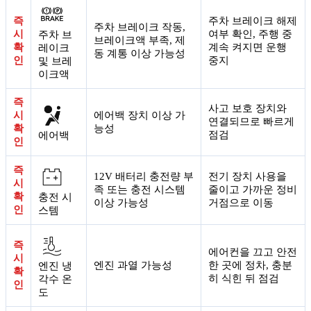
즉
주차 브레이크 해제
주차 브레이크 작동,
시
여부 확인, 주행 중
주차 브
브레이크액 부족, 제
확
계속 켜지면 운행
레이크
동 계통 이상 가능성
인
중지
및 브레
이크액
즉
사고 보호 장치와
시
에어백 장치 이상 가
연결되므로 빠르게
확
능성
점검
에어백
인
즉
12V 배터리 충전량 부
전기 장치 사용을
시
족 또는 충전 시스템
줄이고 가까운 정비
확
충전 시
이상 가능성
거점으로 이동
인
스템
즉
에어컨을 끄고 안전
시
엔진 과열 가능성
한 곳에 정차, 충분
엔진 냉
확
히 식힌 뒤 점검
각수 온
인
도