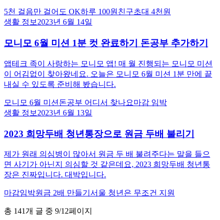
5천 걸음만 걸어도 OK
하루 100원
친구초대 4천원
생활 정보
2023년 6월 14일
모니모 6월 미션 1분 컷 완료하기 돈공부 추가하기
앱테크 족이 사랑하는 모니모 앱! 매 월 진행되는 모니모 미션
이 어김없이 찾아왔네요. 오늘은 모니모 6월 미션 1분 만에 끝
내실 수 있도록 준비해 봤습니다.
모니모 6월 미션
돈공부 어디서 찾나요
마감 임박
생활 정보
2023년 6월 13일
2023 희망두배 청년통장으로 원금 두배 불리기
제가 원래 의심병이 많아서 원금 두 배 불려주다는 말을 들으
면 사기가 아닌지 의심할 것 같은데요, 2023 희망두배 청년통
장은 진짜입니다. 대박입니다.
마감임박
원금 2배 만들기
서울 청년은 무조건 지원
총
141
개 글 중
9
/
12
페이지