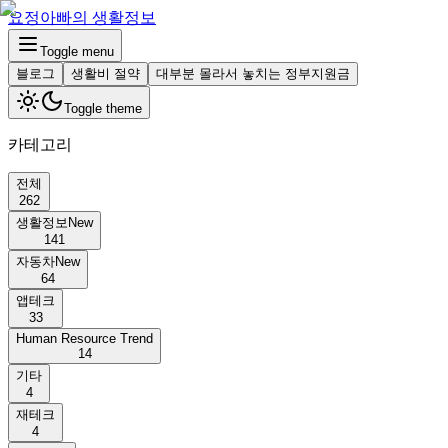
요정아빠의 생활정보
Toggle menu
블로그
생활비 절약
대부분 몰라서 놓치는 정부지원금
Toggle theme
카테고리
전체
262
생활정보
New
141
자동차
New
64
앱테크
33
Human Resource Trend
14
기타
4
재테크
4