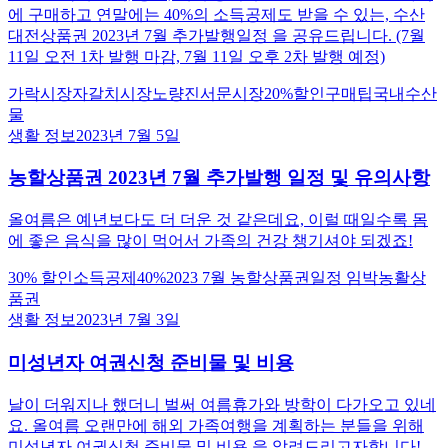
에 구매하고 연말에는 40%의 소득공제도 받을 수 있는, 수산
대전상품권 2023년 7월 추가발행일정 을 공유드립니다. (7월
11일 오전 1차 발행 마감, 7월 11일 오후 2차 발행 예정)
가락시장
자갈치시장
노량진
서문시장
20%할인
구매팁
국내수산
물
생활 정보
2023년 7월 5일
농할상품권 2023년 7월 추가발행 일정 및 유의사항
올여름은 예년보다도 더 더운 것 같은데요, 이럴 때일수록 몸
에 좋은 음식을 많이 먹어서 가족의 건강 챙기셔야 되겠죠!
30% 할인
소득공제40%
2023 7월 농할상품권
일정 임박
농활상
품권
생활 정보
2023년 7월 3일
미성년자 여권신청 준비물 및 비용
날이 더워지나 했더니 벌써 여름휴가와 방학이 다가오고 있네
요. 올여름 오랜만에 해외 가족여행을 계획하는 분들을 위해
미성년자 여권신청 준비물 및 비용 을 알려드리고자합니다!