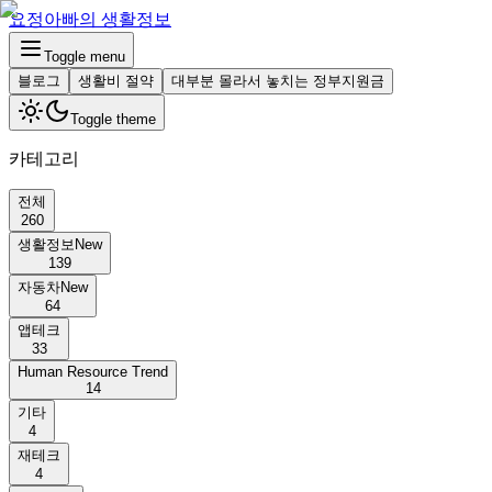
요정아빠의 생활정보
Toggle menu
블로그
생활비 절약
대부분 몰라서 놓치는 정부지원금
Toggle theme
카테고리
전체
260
생활정보
New
139
자동차
New
64
앱테크
33
Human Resource Trend
14
기타
4
재테크
4