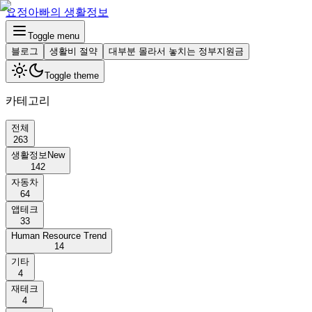
요정아빠의 생활정보
Toggle menu
블로그
생활비 절약
대부분 몰라서 놓치는 정부지원금
Toggle theme
카테고리
전체
263
생활정보
New
142
자동차
64
앱테크
33
Human Resource Trend
14
기타
4
재테크
4