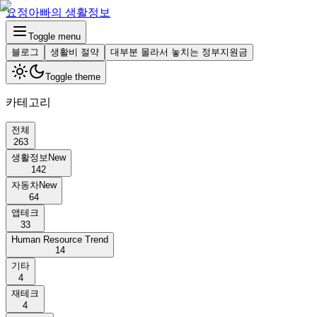
요정아빠의 생활정보
Toggle menu
블로그
생활비 절약
대부분 몰라서 놓치는 정부지원금
Toggle theme
카테고리
전체
263
생활정보
New
142
자동차
New
64
앱테크
33
Human Resource Trend
14
기타
4
재테크
4