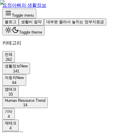
요정아빠의 생활정보
Toggle menu
블로그
생활비 절약
대부분 몰라서 놓치는 정부지원금
Toggle theme
카테고리
전체
262
생활정보
New
141
자동차
New
64
앱테크
33
Human Resource Trend
14
기타
4
재테크
4