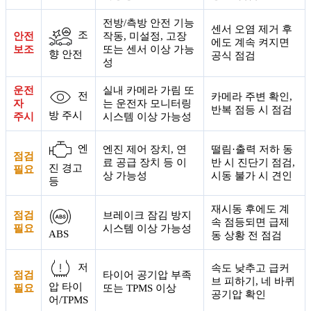
전방/측방 안전 기능
센서 오염 제거 후
조
안전
작동, 미설정, 고장
에도 계속 켜지면
보조
또는 센서 이상 가능
향 안전
공식 점검
성
운전
실내 카메라 가림 또
전
카메라 주변 확인,
자
는 운전자 모니터링
반복 점등 시 점검
방 주시
주시
시스템 이상 가능성
엔
엔진 제어 장치, 연
떨림·출력 저하 동
점검
료 공급 장치 등 이
반 시 진단기 점검,
진 경고
필요
상 가능성
시동 불가 시 견인
등
재시동 후에도 계
점검
브레이크 잠김 방지
속 점등되면 급제
필요
시스템 이상 가능성
ABS
동 상황 전 점검
저
속도 낮추고 급커
점검
타이어 공기압 부족
브 피하기, 네 바퀴
압 타이
필요
또는 TPMS 이상
공기압 확인
어/TPMS