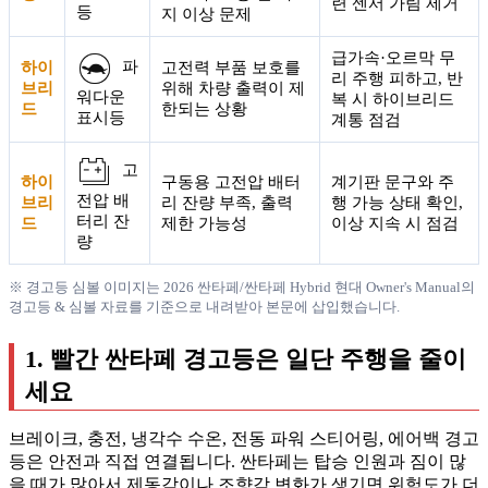
련 센서 가림 제거
등
지 이상 문제
급가속·오르막 무
파
하이
고전력 부품 보호를
리 주행 피하고, 반
브리
위해 차량 출력이 제
워다운
복 시 하이브리드
드
한되는 상황
표시등
계통 점검
고
하이
구동용 고전압 배터
계기판 문구와 주
전압 배
브리
리 잔량 부족, 출력
행 가능 상태 확인,
터리 잔
드
제한 가능성
이상 지속 시 점검
량
※ 경고등 심볼 이미지는 2026 싼타페/싼타페 Hybrid 현대 Owner's Manual의
경고등 & 심볼 자료를 기준으로 내려받아 본문에 삽입했습니다.
1. 빨간 싼타페 경고등은 일단 주행을 줄이
세요
브레이크, 충전, 냉각수 수온, 전동 파워 스티어링, 에어백 경고
등은 안전과 직접 연결됩니다. 싼타페는 탑승 인원과 짐이 많
을 때가 많아서 제동감이나 조향감 변화가 생기면 위험도가 더