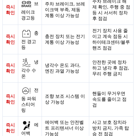
주차 브레이크 해
브
주차 브레이크, 브레
즉시
제 확인, 주행 중 점
이크액 부족, 제동
레이크
확인
등 시 서서히 정차
계통 이상 가능성
경고등
후 점검
전기 장치 사용 줄
충
즉시
충전 장치 또는 전기
이고 계속 점등 시
전 경고
확인
계통 이상 가능성
하이테크센터/블루
등
핸즈 점검
냉
안전한 곳에 정차
즉시
냉각수 온도 과다,
하고 냉각 후 점검,
각수 수
확인
엔진 과열 가능성
무리 주행 금지
온
전
핸들이 무거우면
즉시
조향 보조 시스템 이
동 파워
속도를 줄이고 점
확인
상 가능성
스티어
검
링
에어백 또는 안전벨
사고 보호 장치라
에
즉시
트 프리텐셔너 이상
방치 금지, 가족 탑
확인
어백
가능성
승 전 점검