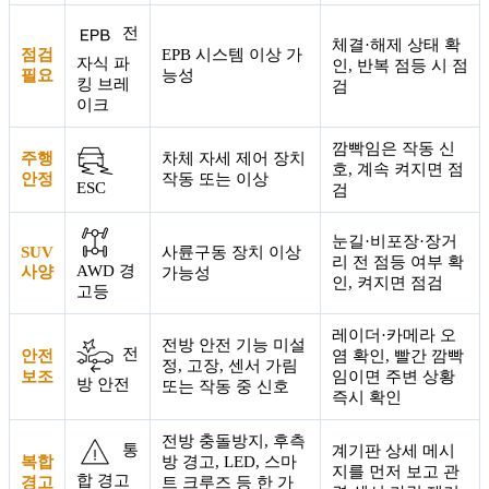
전
체결·해제 상태 확
점검
EPB 시스템 이상 가
자식 파
인, 반복 점등 시 점
필요
능성
킹 브레
검
이크
깜빡임은 작동 신
주행
차체 자세 제어 장치
호, 계속 켜지면 점
안정
작동 또는 이상
ESC
검
눈길·비포장·장거
SUV
사륜구동 장치 이상
리 전 점등 여부 확
AWD 경
사양
가능성
인, 켜지면 점검
고등
레이더·카메라 오
전방 안전 기능 미설
전
안전
염 확인, 빨간 깜빡
정, 고장, 센서 가림
보조
임이면 주변 상황
방 안전
또는 작동 중 신호
즉시 확인
전방 충돌방지, 후측
통
계기판 상세 메시
복합
방 경고, LED, 스마
지를 먼저 보고 관
합 경고
경고
트 크루즈 등 한 가