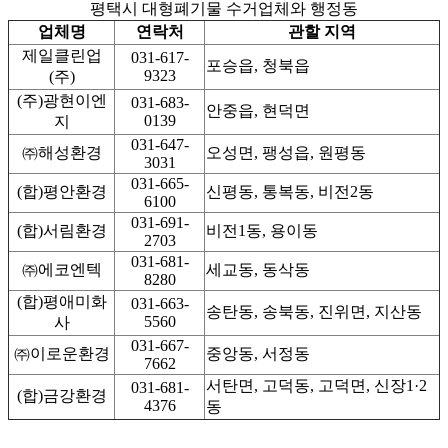
평택시 대형폐기물 수거업체와 행정동
업체명
연락처
관할 지역
제일클린업
031-617-
포승읍, 청북읍
9323
(주)
(주)광현이엔
031-683-
안중읍, 현덕면
0139
지
031-647-
㈜해성환경
오성면, 팽성읍, 원평동
3031
031-665-
(합)평안환경
신평동, 통복동, 비전2동
6100
031-691-
(합)서림환경
비전1동, 용이동
2703
031-681-
㈜에코엔텍
세교동, 동삭동
8280
(합)평애미화
031-663-
송탄동, 송북동, 진위면, 지산동
5560
사
031-667-
㈜이로운환경
중앙동, 서정동
7662
서탄면, 고덕동, 고덕면, 신장1·2
031-681-
(합)금강환경
4376
동