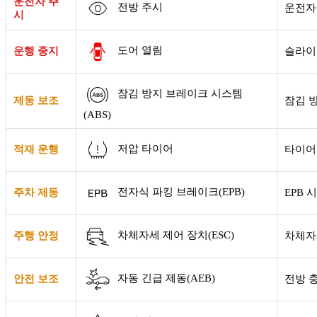
운전자 주
전방 주시
운전자
시
도어 열림
운행 중지
슬라이
잠김 방지 브레이크 시스템
제동 보조
잠김 
(ABS)
저압 타이어
적재 운행
타이어 
전자식 파킹 브레이크(EPB)
주차 제동
EPB 
차체자세 제어 장치(ESC)
주행 안정
차체자
자동 긴급 제동(AEB)
안전 보조
전방 