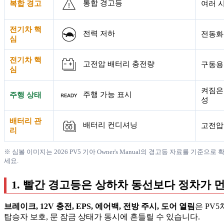
통합 경고등
복합 경고
여러 
전기차 핵
전력 저하
전동화
심
전기차 핵
고전압 배터리 충전량
구동용
심
켜짐은
주행 가능 표시
주행 상태
성
배터리 관
배터리 컨디셔닝
고전압
리
※ 심볼 이미지는 2026 PV5 기아 Owner's Manual의 경고등 자료를
세요.
1. 빨간 경고등은 상하차 동선보다 정차가
브레이크, 12V 충전, EPS, 에어백, 전방 주시, 도어 열림
은 PV
탑승자 보호, 문 잠금 상태가 동시에 흔들릴 수 있습니다.