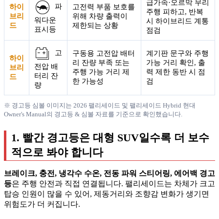
급가속·오르막 무리
파
하이
고전력 부품 보호를
주행 피하고, 반복
브리
위해 차량 출력이
워다운
시 하이브리드 계통
드
제한되는 상황
표시등
점검
고
구동용 고전압 배터
계기판 문구와 주행
하이
리 잔량 부족 또는
가능 거리 확인, 출
전압 배
브리
주행 가능 거리 제
력 제한 동반 시 점
터리 잔
드
한 가능성
검
량
※ 경고등 심볼 이미지는 2026 팰리세이드 및 팰리세이드 Hybrid 현대
Owner's Manual의 경고등 & 심볼 자료를 기준으로 확인했습니다.
1. 빨간 경고등은 대형 SUV일수록 더 보수
적으로 봐야 합니다
브레이크, 충전, 냉각수 수온, 전동 파워 스티어링, 에어백 경고
등
은 주행 안전과 직접 연결됩니다. 팰리세이드는 차체가 크고
탑승 인원이 많을 수 있어, 제동거리와 조향감 변화가 생기면
위험도가 더 커집니다.