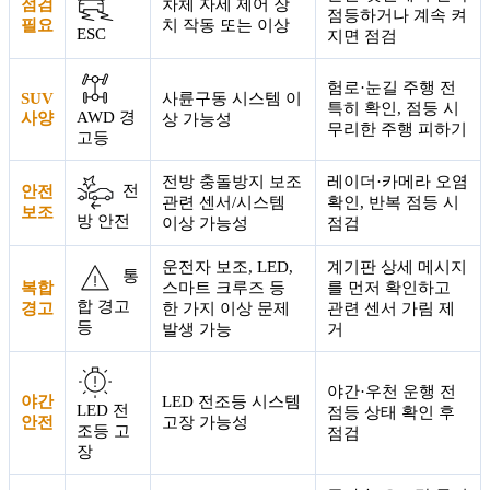
점검
차체 자세 제어 장
점등하거나 계속 켜
필요
치 작동 또는 이상
ESC
지면 점검
험로·눈길 주행 전
SUV
사륜구동 시스템 이
특히 확인, 점등 시
AWD 경
사양
상 가능성
무리한 주행 피하기
고등
전방 충돌방지 보조
레이더·카메라 오염
전
안전
관련 센서/시스템
확인, 반복 점등 시
보조
방 안전
이상 가능성
점검
운전자 보조, LED,
계기판 상세 메시지
통
복합
스마트 크루즈 등
를 먼저 확인하고
합 경고
경고
한 가지 이상 문제
관련 센서 가림 제
등
발생 가능
거
야간·우천 운행 전
야간
LED 전조등 시스템
LED 전
점등 상태 확인 후
안전
고장 가능성
조등 고
점검
장