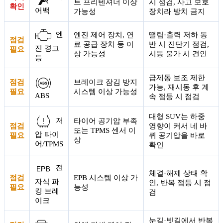
트 프리텐셔너 이상
시 점검, 사고 보호
확인
어백
가능성
장치라 방치 금지
엔
엔진 제어 장치, 연
떨림·출력 저하 동
점검
료 공급 장치 등 이
반 시 진단기 점검,
진 경고
필요
상 가능성
시동 불가 시 견인
등
급제동 보조 제한
점검
브레이크 잠김 방지
가능, 재시동 후 계
필요
시스템 이상 가능성
ABS
속 점등 시 점검
대형 SUV는 하중
저
타이어 공기압 부족
점검
영향이 커서 네 바
또는 TPMS 센서 이
압 타이
필요
퀴 공기압을 바로
상
어/TPMS
확인
전
체결·해제 상태 확
점검
EPB 시스템 이상 가
자식 파
인, 반복 점등 시 점
필요
능성
킹 브레
검
이크
눈길·빗길에서 반복