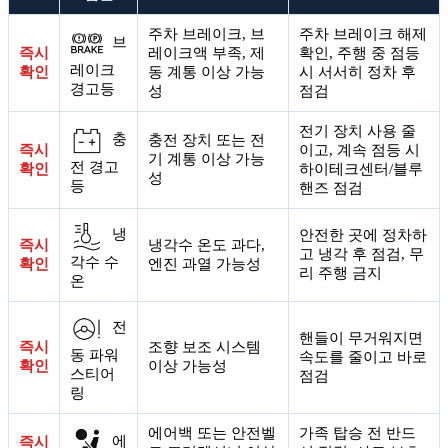
주차 브레이크, 브
주차 브레이크 해제
브
즉시
레이크액 부족, 제
확인, 주행 중 점등
레이크
확인
동 계통 이상 가능
시 서서히 정차 후
경고등
성
점검
전기 장치 사용 줄
충
충전 장치 또는 전
즉시
이고, 계속 점등 시
기 계통 이상 가능
전 경고
확인
하이테크센터/블루
성
등
핸즈 점검
냉
안전한 곳에 정차하
즉시
냉각수 온도 과다,
고 냉각 후 점검, 무
각수 수
확인
엔진 과열 가능성
리 주행 금지
온
전
핸들이 무거워지면
즉시
조향 보조 시스템
동 파워
속도를 줄이고 바로
확인
이상 가능성
스티어
점검
링
에어백 또는 안전벨
가족 탑승 전 반드
에
즉시