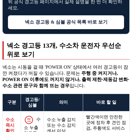
뒤 공식 경고등 페이지에서 실제 설명을 한 번 더 확인하
세요.
넥소 경고등 & 심볼 공식 목록 바로 보기
넥소 경고등 13개, 수소차 운전자 우선순
위로 보기
넥소는 시동을 걸 때 'POWER ON' 상태에서 여러 경고등이 잠
깐 켜졌다가 꺼질 수 있습니다. 문제는
주행 중 켜지거나,
POWER ON 이후에도 꺼지지 않거나, 출력 제한·제동감 변화·
수소 관련 문구와 함께 뜨는 경우
입니다.
경고등/
구분
의미
바로 할 일
심볼
빨간색이면 안전한
수
수소
수소 누출 감지
곳에 정차 후 견인 점
즉시
또는 수소 감지
소 누출
검, 주황색도 서비스
확인
센서 이상