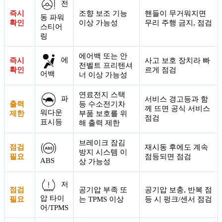
전
즉시
조향 보조 기능
핸들이 무거워지면
동 파워
확인
이상 가능성
무리 주행 금지, 점검
스티어
링
에어백 또는 안
에
즉시
사고 보호 장치라 빠
전벨트 프리텐셔
확인
르게 점검
어백
너 이상 가능성
연료전지 스택
파
서비스 경고등과 함
출력
등 수소전기차
께 뜨면 공식 서비스
워다운
제한
부품 보호를 위
점검
표시등
해 출력 제한
브레이크 잠김
점검
재시동 후에도 계속
방지 시스템 이
필요
점등되면 점검
ABS
상 가능성
저
점검
공기압 부족 또
공기압 보충, 반복 점
압 타이
필요
는 TPMS 이상
등 시 펑크/센서 점검
어/TPMS