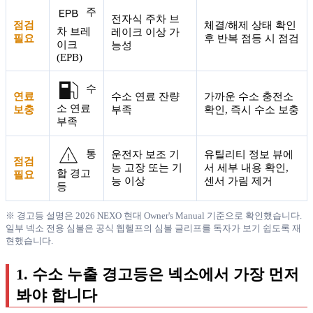
주
전자식 주차 브
점검
체결/해제 상태 확인
차 브레
레이크 이상 가
필요
후 반복 점등 시 점검
이크
능성
(EPB)
수
연료
수소 연료 잔량
가까운 수소 충전소
소 연료
보충
부족
확인, 즉시 수소 보충
부족
통
운전자 보조 기
유틸리티 정보 뷰에
점검
능 고장 또는 기
서 세부 내용 확인,
합 경고
필요
능 이상
센서 가림 제거
등
※ 경고등 설명은 2026 NEXO 현대 Owner's Manual 기준으로 확인했습니다.
일부 넥소 전용 심볼은 공식 웹헬프의 심볼 글리프를 독자가 보기 쉽도록 재
현했습니다.
1. 수소 누출 경고등은 넥소에서 가장 먼저
봐야 합니다