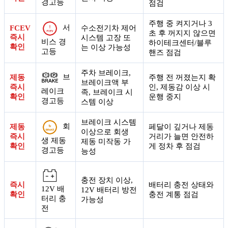
경고등
점검
주행 중 켜지거나 3
서
FCEV
수소전기차 제어
초 후 꺼지지 않으면
즉시
시스템 고장 또
비스 경
하이테크센터/블루
확인
는 이상 가능성
고등
핸즈 점검
주차 브레이크,
브
제동
주행 전 꺼졌는지 확
브레이크액 부
즉시
인, 제동감 이상 시
레이크
족, 브레이크 시
확인
운행 중지
경고등
스템 이상
브레이크 시스템
회
제동
페달이 깊거나 제동
이상으로 회생
즉시
거리가 늘면 안전하
생 제동
제동 미작동 가
확인
게 정차 후 점검
경고등
능성
충전 장치 이상,
즉시
배터리 충전 상태와
12V 배
12V 배터리 방전
확인
충전 계통 점검
터리 충
가능성
전