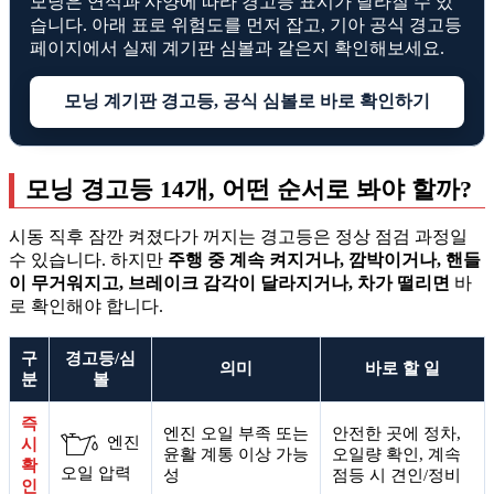
모닝은 연식과 사양에 따라 경고등 표시가 달라질 수 있
습니다. 아래 표로 위험도를 먼저 잡고, 기아 공식 경고등
페이지에서 실제 계기판 심볼과 같은지 확인해보세요.
모닝 계기판 경고등, 공식 심볼로 바로 확인하기
모닝 경고등 14개, 어떤 순서로 봐야 할까?
시동 직후 잠깐 켜졌다가 꺼지는 경고등은 정상 점검 과정일
수 있습니다. 하지만
주행 중 계속 켜지거나, 깜박이거나, 핸들
이 무거워지고, 브레이크 감각이 달라지거나, 차가 떨리면
바
로 확인해야 합니다.
구
경고등/심
의미
바로 할 일
분
볼
즉
엔진 오일 부족 또는
안전한 곳에 정차,
엔진
시
윤활 계통 이상 가능
오일량 확인, 계속
확
오일 압력
성
점등 시 견인/정비
인