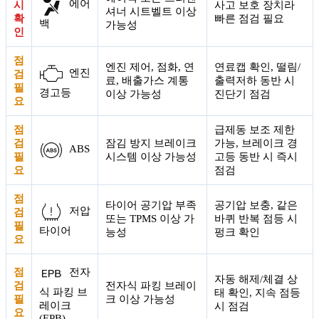
에어
시
사고 보호 장치라
셔너 시트벨트 이상
확
빠른 점검 필요
백
가능성
인
점
엔진 제어, 점화, 연
연료캡 확인, 떨림/
엔진
검
료, 배출가스 계통
출력저하 동반 시
필
경고등
이상 가능성
진단기 점검
요
점
급제동 보조 제한
검
잠김 방지 브레이크
가능, 브레이크 경
ABS
필
시스템 이상 가능성
고등 동반 시 즉시
요
점검
점
타이어 공기압 부족
공기압 보충, 같은
저압
검
또는 TPMS 이상 가
바퀴 반복 점등 시
필
타이어
능성
펑크 확인
요
점
전자
자동 해제/체결 상
검
전자식 파킹 브레이
식 파킹 브
태 확인, 지속 점등
필
크 이상 가능성
레이크
시 점검
요
(EPB)