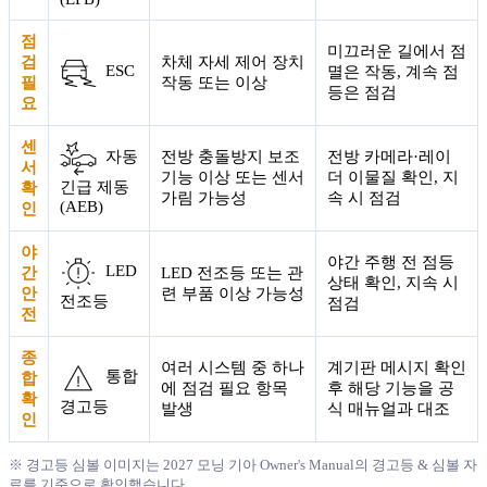
점
미끄러운 길에서 점
검
차체 자세 제어 장치
ESC
멸은 작동, 계속 점
필
작동 또는 이상
등은 점검
요
센
전방 충돌방지 보조
전방 카메라·레이
자동
서
기능 이상 또는 센서
더 이물질 확인, 지
긴급 제동
확
가림 가능성
속 시 점검
(AEB)
인
야
야간 주행 전 점등
LED
간
LED 전조등 또는 관
상태 확인, 지속 시
안
련 부품 이상 가능성
전조등
점검
전
종
여러 시스템 중 하나
계기판 메시지 확인
통합
합
에 점검 필요 항목
후 해당 기능을 공
확
경고등
발생
식 매뉴얼과 대조
인
※ 경고등 심볼 이미지는 2027 모닝 기아 Owner's Manual의 경고등 & 심볼 자
료를 기준으로 확인했습니다.