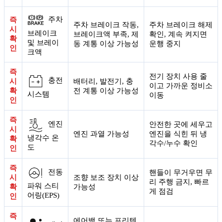
주차
즉
주차 브레이크 작동,
주차 브레이크 해제
시
브레이크
브레이크액 부족, 제
확인, 계속 켜지면
확
및 브레이
동 계통 이상 가능성
운행 중지
인
크액
즉
전기 장치 사용 줄
충전
시
배터리, 발전기, 충
이고 가까운 정비소
확
전 계통 이상 가능성
시스템
이동
인
즉
엔진
안전한 곳에 세우고
시
엔진 과열 가능성
엔진을 식힌 뒤 냉
냉각수 온
확
각수/누수 확인
도
인
즉
전동
핸들이 무거우면 무
시
조향 보조 장치 이상
리 주행 금지, 빠르
파워 스티
확
가능성
게 점검
어링(EPS)
인
즉
에어백 또는 프리텐