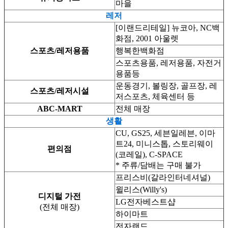
마을
레저
[이랜드리테일] 뉴코아, NC백
화점, 2001 아울렛
스포츠/레저용품
행복한백화점
스포츠용품, 레저용품, 자전거
용품등
운동경기, 볼링장, 골프장, 레
스포츠/레저시설
저스포츠, 체육센터 등
ABC-MART
전체 매장
생활
CU, GS25, 세븐일레븐, 이마
트24, 미니스톱, 스토리웨이
편의점
(코레일), C-SPACE
* 주류/담배는 구매 불가
프리스비(갈라인터네셔널)
윌리스(Willy's)
디지털 가전
LG전자베스트샵
(전체 매장)
하이마트
전자랜드