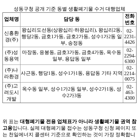
성동구청 공개 기준 동별 생활폐기물 수거 대행업체
전화
업체명
담당 동
번호
왕십리도선동(상왕십리·하왕십리), 왕십리2동,
02-
신흥환
행당2동, 금호1가동, 금호2가동, 성수1가2동 일
2231-
경(주)
4426
부, 송정동
02-
(주)성
마장동, 응봉동, 금호3가동, 금호4가동, 옥수동
2294-
동용역
일부, 용답동 일부
6300
02-
(주)나
사근동, 행당1동, 성수1가1동, 용답동 기타 지역
2214-
라환경
0075
(주)고
02-
옥수동 일부, 성수1가2동 일부, 성수2가1동, 성
려도시
463-
수2가3동
4300
개발
위 표는
대형폐기물 전용 업체표가 아니라 생활폐기물 권역 참
고용
입니다. 실제 대형폐기물 접수는 성동구청 신청 페이지 또
는 천일에너지 콜센터 기준으로 확인하는 것이 가장 정확합니