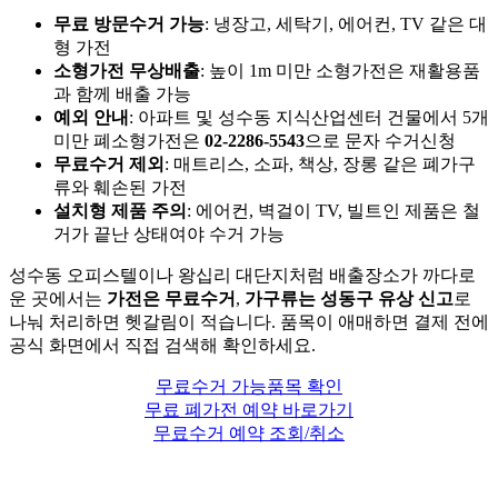
무료 방문수거 가능
: 냉장고, 세탁기, 에어컨, TV 같은 대
형 가전
소형가전 무상배출
: 높이 1m 미만 소형가전은 재활용품
과 함께 배출 가능
예외 안내
: 아파트 및 성수동 지식산업센터 건물에서 5개
미만 폐소형가전은
02-2286-5543
으로 문자 수거신청
무료수거 제외
: 매트리스, 소파, 책상, 장롱 같은 폐가구
류와 훼손된 가전
설치형 제품 주의
: 에어컨, 벽걸이 TV, 빌트인 제품은 철
거가 끝난 상태여야 수거 가능
성수동 오피스텔이나 왕십리 대단지처럼 배출장소가 까다로
운 곳에서는
가전은 무료수거
,
가구류는 성동구 유상 신고
로
나눠 처리하면 헷갈림이 적습니다. 품목이 애매하면 결제 전에
공식 화면에서 직접 검색해 확인하세요.
무료수거 가능품목 확인
무료 폐가전 예약 바로가기
무료수거 예약 조회/취소