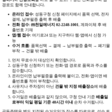
경로도 함께 안내합니다.
온라인 접수
: 성동구청 신청 페이지에서 품목 선택, 전자
결제, 납부필증 출력 후 배출
전화 접수
:
㈜천일에너지 02-2248-1001
, 계좌이체 후 배
출번호 기재
앱/웹 접수
: 여기로24 또는 지구하다 웹·앱에서 신청 가
능
수거 흐름
: 품목선택 → 결제 → 납부필증 출력 → 폐기물
부착 → 건물 밖 배출
먼저 무료수거 대상인지 확인합니다.
성동구청 신청하기 또는 전화·앱 경로로 품목과 주소를
접수합니다.
온라인이면 납부필증을 출력해 붙이고, 전화·앱이면 배
출번호를 적어 부착합니다.
사유지나 주차장이 아닌
건물 밖 지정 배출장소
에 배출
합니다.
수거일은 배출일과 같지 않으며, 구청 안내 기준
배출일
로부터 익일 평일 기준 48시간 이내
순차 수거됩니다.
공동주택은 별도 지정된 수거요일과 장소를 따르므로, 성수 트