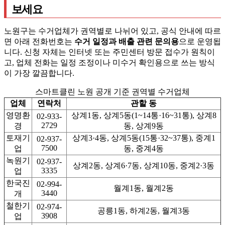
보세요
노원구는 수거업체가 권역별로 나뉘어 있고, 공식 안내에 따르
면 아래 전화번호는
수거 일정과 배출 관련 문의용
으로 운영됩
니다. 신청 자체는 인터넷 또는 주민센터 방문 접수가 원칙이
고, 업체 전화는 일정 조정이나 미수거 확인용으로 쓰는 방식
이 가장 깔끔합니다.
스마트클린 노원 공개 기준 권역별 수거업체
업체
연락처
관할 동
영명환
상계1동, 상계5동(1~14통·16~31통), 상계8
02-933-
2729
경
동, 상계9동
토재기
상계3·4동, 상계5동(15통·32~37통), 중계1
02-937-
7500
업
동, 중계4동
녹원기
02-937-
상계2동, 상계6·7동, 상계10동, 중계2·3동
3335
업
한국진
02-994-
월계1동, 월계2동
3440
개
철한기
02-974-
공릉1동, 하계2동, 월계3동
3908
업