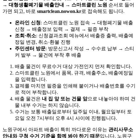
→ 대형생활폐기물 배출안내 → 스마트클린 노원
순서로 들어
가면 되고, 바로
smartclean.nowon.kr
로 접속해도 됩니다.
온라인 신청
: 스마트클린 노원 접속 → 대형폐기물 배출
신청 → 배출정보 입력 → 결제 → 필증 부착
조회·취소
: 신청결과조회 메뉴에서 배출증 출력, 배출예
정일 변경, 취소·환불 진행
주민센터 방문
: 방문신고서 작성 → 수수료 납부 → 스티
커 발부 → 물건에 부착 후 배출
배출 물건이 무료수거 대상 가전인지 먼저 확인합니다.
스마트클린 노원에서 품목, 규격, 배출주소, 배출예정일
을 입력합니다.
결제를 마치면 필증을 인쇄해 붙이거나 배출번호를 수기
로 적어 부착합니다.
배출 물건은
내 집 앞 또는 건물 앞
으로 내놓아야 하며 건
물 내부 수거는 하지 않습니다.
수거는 보통 배출일로부터 일주일 이내, 월요일부터 토
요일 오전 7시부터 오후 4시 사이에 진행됩니다.
노원구에서 아파트 배출이 특히 까다로운 이유는
관리사무소
안내와 구청 수거 기준을 함께 봐야 하기 때문
입니다. 노원구