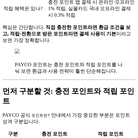
충전 포인트 앱 결제 시 온라인·오프라인
적립 혜택은 있나?
1% 적립, 실물카드 국내 오프라인 결제
시 0.3% 적립
핵심은 간단합니다.
직접 충전한 포인트라면 환급 조건을 보
고, 적립·전환으로 받은 포인트라면 결제 사용이 기본
이라고
보면 가장 정확합니다.
PAYCO 포인트는 충전 포인트와 적립 포인트를 나
눠 보면 환급과 사용 전략이 훨씬 단순해집니다.
먼저 구분할 것: 충전 포인트와 적립 포인
트
PAYCO 공식
안내에서 가장 중요한 부분은 포인트
포인트란?
성격 구분입니다.
구분
충전 포인트
적립 포인트