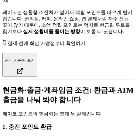
제
페이코는 생활형 소진처가 넓어서 적립 포인트를 빠르게 털기
쉽습니다. 편의점, 커피, 온라인 쇼핑, 앱 결제처럼 자주 쓰는
곳이 많기 때문에, 소액 적립 포인트는 억지로 현금화 루트를
찾기보다
실제 생활비를 줄이는 방향
이 보통 더 낫습니다.
👇 결제 전에 최신 가맹점부터 확인하기
공식 사용처 보기
현금화·출금·계좌입금 조건: 환급과 ATM
출금을 나눠 봐야 합니다
페이코 포인트의 현금화는 크게 두 갈래입니다.
1. 충전 포인트 환급