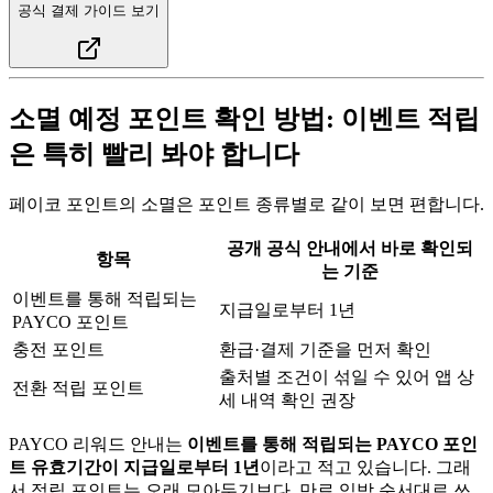
공식 결제 가이드 보기
소멸 예정 포인트 확인 방법: 이벤트 적립
은 특히 빨리 봐야 합니다
페이코 포인트의 소멸은 포인트 종류별로 같이 보면 편합니다.
공개 공식 안내에서 바로 확인되
항목
는 기준
이벤트를 통해 적립되는
지급일로부터 1년
PAYCO 포인트
충전 포인트
환급·결제 기준을 먼저 확인
출처별 조건이 섞일 수 있어 앱 상
전환 적립 포인트
세 내역 확인 권장
PAYCO 리워드 안내는
이벤트를 통해 적립되는 PAYCO 포인
트 유효기간이 지급일로부터 1년
이라고 적고 있습니다. 그래
서 적립 포인트는 오래 모아두기보다, 만료 임박 순서대로 쓰