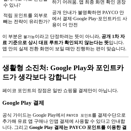
하기 어려움. 앱 최종 화면 확인 권장
수 있나?
공개 안내가 불명확하면 PAYCO 안
적립 포인트를 외부로
에서 결제·Google Play·포인트카드 사
빼는 전략이 유리한가?
용이 더 안전
이 부분은
이라고 단정하려는 뜻이 아니라,
공개 1차 자
불가능
료 기준으로 상시 대표 루트가 확인되지 않는다는 뜻
입니다.
앱 안의 실제 전환 화면이 보일 때만 진행하는 편이 맞습니다.
생활형 소진처: Google Play와 포인트카
드가 생각보다 강합니다
페이코 포인트의 장점은 일반 쇼핑몰 결제만이 아닙니다.
Google Play 결제
공식 가이드는 Google Play에서
를 결제수단으로
PAYCO 포인트
추가해 유료 앱 구매나 인앱 결제에 사용할 수 있다고 안내합
니다. 그리고
Google Play 결제는 PAYCO 포인트를 이용한 결