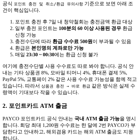
공식
기준으로 보면 아래 조
포인트 충전 및 취소/환급 유의사항
건이 핵심입니다.
포인트 충전 후 7일 내 청약철회는 충전금액 환급 대상
일부 충전 포인트는
100분의 60 이상 사용된 경우
환급
신청 가능
충전수단에 따라
환급 수수료 500원
이 부과될 수 있음
환급은
본인명의 계좌로만 가능
매일
23:30 ~ 00:30
에는 환급 신청 불가
여기에 충전수단별 사용 수수료도 따로 봐야 합니다. 공식 안
내는 기타 상품권 8%, 모바일 티머니 4%, 휴대폰 결제 5%,
PayPal 5%, 교통페이 2% 같은 사용 수수료 가능성을 함께 적고
있습니다. 따라서
같은 방식은 실제 수
상품권 충전 → 바로 환급
령액이 기대보다 작을 수 있습니다.
2. 포인트카드 ATM 출금
PAYCO 포인트카드 공식 안내는
국내 ATM 출금 가능
을 명시
합니다. 회당 최대 1,200원 수수료는 한 달에 2번 PAYCO가 부
담한다고 안내하고, 해외겸용 카드는 해외 ATM 출금도 지원
합니다.