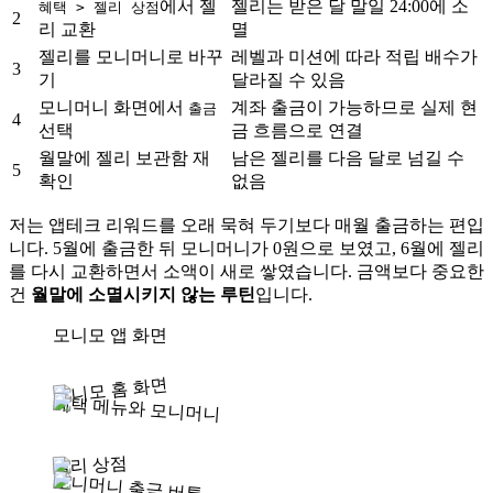
에서 젤
젤리는 받은 달 말일 24:00에 소
혜택 > 젤리 상점
2
리 교환
멸
젤리를 모니머니로 바꾸
레벨과 미션에 따라 적립 배수가
3
기
달라질 수 있음
모니머니 화면에서
계좌 출금이 가능하므로 실제 현
출금
4
선택
금 흐름으로 연결
월말에 젤리 보관함 재
남은 젤리를 다음 달로 넘길 수
5
확인
없음
저는 앱테크 리워드를 오래 묵혀 두기보다 매월 출금하는 편입
니다. 5월에 출금한 뒤 모니머니가 0원으로 보였고, 6월에 젤리
를 다시 교환하면서 소액이 새로 쌓였습니다. 금액보다 중요한
건
월말에 소멸시키지 않는 루틴
입니다.
모니모 앱 화면
모니모 홈 화면
혜택 메뉴와 모니머니
젤리 상점
모니머니 출금 버튼